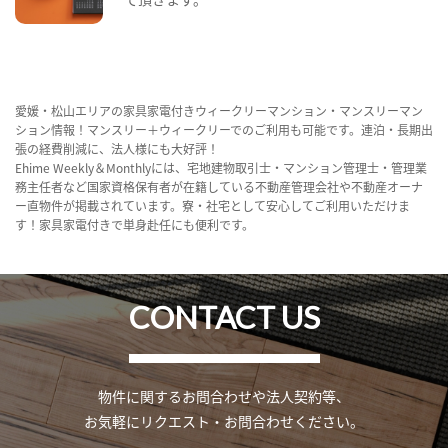
愛媛・松山エリアの家具家電付きウィークリーマンション・マンスリーマン
ション情報！マンスリー＋ウィークリーでのご利用も可能です。連泊・長期出
張の経費削減に、法人様にも大好評！
Ehime Weekly＆Monthlyには、宅地建物取引士・マンション管理士・管理業
務主任者など国家資格保有者が在籍している不動産管理会社や不動産オーナ
ー直物件が掲載されています。寮・社宅として安心してご利用いただけま
す！家具家電付きで単身赴任にも便利です。
CONTACT US
物件に関するお問合わせや法人契約等、
お気軽にリクエスト・お問合わせください。