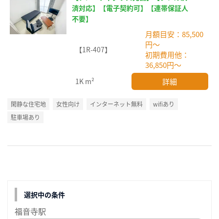
済対応】【電子契約可】【連帯保証人
不要】
月額目安：85,500
円～
【1R-407】
初期費用他：
36,850円～
詳細
1K
m²
閑静な住宅地
女性向け
インターネット無料
wifiあり
駐車場あり
選択中の条件
福音寺駅