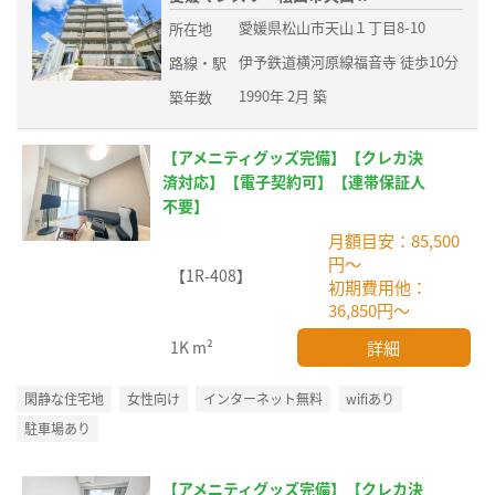
愛媛県松山市天山１丁目8-10
所在地
伊予鉄道横河原線福音寺 徒歩10分
路線・駅
1990年 2月 築
築年数
【アメニティグッズ完備】【クレカ決
済対応】【電子契約可】【連帯保証人
不要】
月額目安：85,500
円～
【1R-408】
初期費用他：
36,850円～
詳細
1K
m²
閑静な住宅地
女性向け
インターネット無料
wifiあり
駐車場あり
【アメニティグッズ完備】【クレカ決