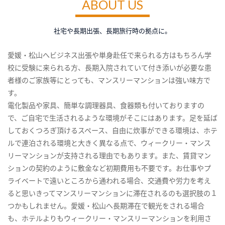
ABOUT US
社宅や長期出張、長期旅行時の拠点に。
愛媛・松山へビジネス出張や単身赴任で来られる方はもちろん学
校に受験に来られる方、長期入院されていて付き添いが必要な患
者様のご家族等にとっても、マンスリーマンションは強い味方で
す。
電化製品や家具、簡単な調理器具、食器類も付いておりますの
で、ご自宅で生活されるような環境がそこにはあります。足を延ば
しておくつろぎ頂けるスペース、自由に炊事ができる環境は、ホテ
ルで連泊される環境と大きく異なる点で、ウィークリー・マンス
リーマンションが支持される理由でもあります。また、賃貸マン
ションの契約のように敷金など初期費用も不要です。お仕事やプ
ライベートで遠いところから通われる場合、交通費や労力を考え
ると思いきってマンスリーマンションに滞在されるのも選択肢の１
つかもしれません。愛媛・松山へ長期滞在で観光をされる場合
も、ホテルよりもウィークリー・マンスリーマンションを利用さ