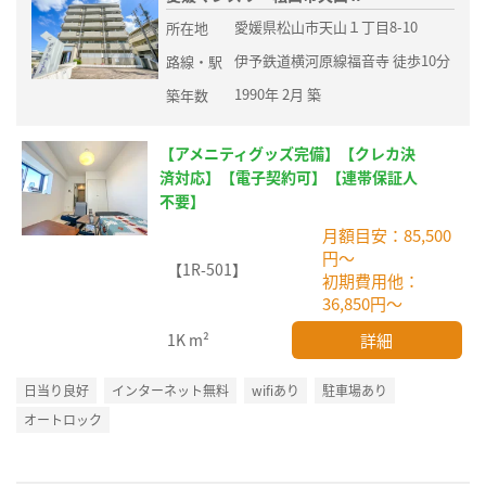
愛媛県松山市天山１丁目8-10
所在地
伊予鉄道横河原線福音寺 徒歩10分
路線・駅
1990年 2月 築
築年数
【アメニティグッズ完備】【クレカ決
済対応】【電子契約可】【連帯保証人
不要】
月額目安：85,500
円～
【1R-501】
初期費用他：
36,850円～
詳細
1K
m²
日当り良好
インターネット無料
wifiあり
駐車場あり
オートロック