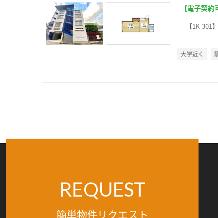
【電子契約
【1K-301
大学近く
REQUEST
簡単物件リクエスト