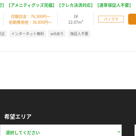
可】【アメニティグッズ完備】【クレカ決済対応】【連帯保証人不要】
】
月額目安：76,500円～
1K
パノラマ
初期費用他：36,850円～
22.07m²
駅近
インターネット無料
wifiあり
保証人不要
希望エリア