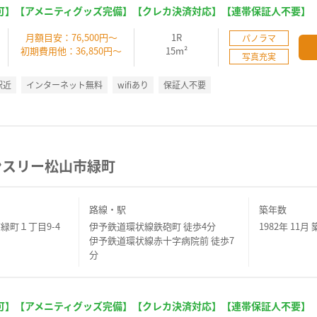
可】【アメニティグッズ完備】【クレカ決済対応】【連帯保証人不要】
】
月額目安：76,500円～
1R
パノラマ
初期費用他：36,850円～
15m²
写真充実
駅近
インターネット無料
wifiあり
保証人不要
ンスリー松山市緑町
路線・駅
築年数
緑町１丁目9-4
伊予鉄道環状線鉄砲町 徒歩4分
1982年 11月 
伊予鉄道環状線赤十字病院前 徒歩7
分
可】【アメニティグッズ完備】【クレカ決済対応】【連帯保証人不要】