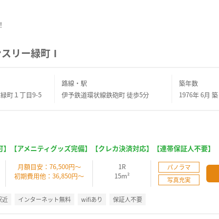
！
ンスリー緑町Ⅰ
路線・駅
築年数
緑町１丁目9-5
伊予鉄道環状線鉄砲町 徒歩5分
1976年 6月 築
可】【アメニティグッズ完備】【クレカ決済対応】【連帯保証人不要】
】
月額目安：76,500円～
1R
パノラマ
初期費用他：36,850円～
15m²
写真充実
駅近
インターネット無料
wifiあり
保証人不要