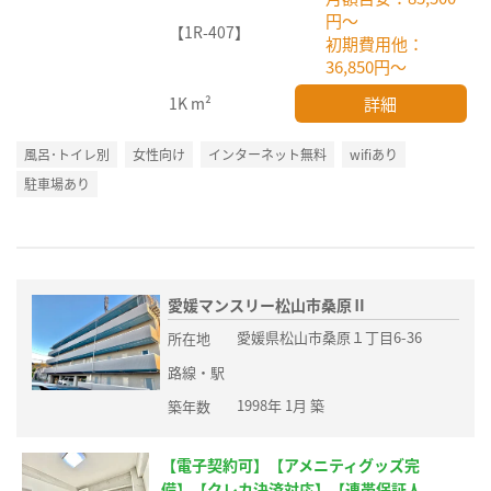
円～
【1R-407】
初期費用他：
36,850円～
詳細
1K
m²
風呂･トイレ別
女性向け
インターネット無料
wifiあり
駐車場あり
愛媛マンスリー松山市桑原Ⅱ
愛媛県松山市桑原１丁目6-36
所在地
路線・駅
1998年 1月 築
築年数
【電子契約可】【アメニティグッズ完
備】【クレカ決済対応】【連帯保証人