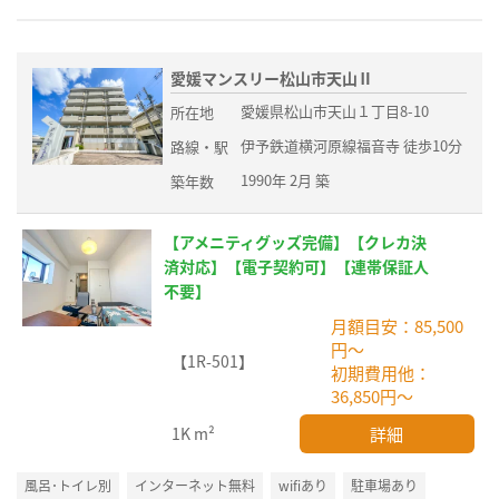
愛媛マンスリー松山市天山Ⅱ
愛媛県松山市天山１丁目8-10
所在地
伊予鉄道横河原線福音寺 徒歩10分
路線・駅
1990年 2月 築
築年数
【アメニティグッズ完備】【クレカ決
済対応】【電子契約可】【連帯保証人
不要】
月額目安：85,500
円～
【1R-501】
初期費用他：
36,850円～
詳細
1K
m²
風呂･トイレ別
インターネット無料
wifiあり
駐車場あり