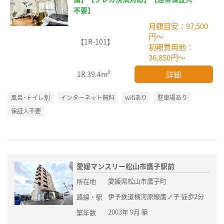
不要】
月額目安：97,500
円～
【1R-101】
初期費用他：
36,850円～
詳細
1R
39.4m²
風呂･トイレ別
インターネット無料
wifiあり
駐車場あり
保証人不要
愛媛マンスリー松山市鷹子駅前
愛媛県松山市鷹子町
所在地
伊予鉄道横河原線鷹ノ子 徒歩2分
路線・駅
2003年 9月 築
築年数