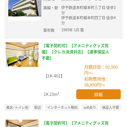
伊予鉄道本町線本町三丁目 徒歩2
路線・駅
分
伊予鉄道本町線本町四丁目 徒歩4
分
1985年 1月 築
築年数
【電子契約可】【アメニティグッズ完
備】【クレカ決済対応】【連帯保証人
不要】
月額目安：91,500
円～
【1K-402】
初期費用他：
36,850円～
詳細
1K
23m²
風呂･トイレ別
駅近
インターネット無料
wifiあり
保証人不要
【電子契約可】【アメニティグッズ完