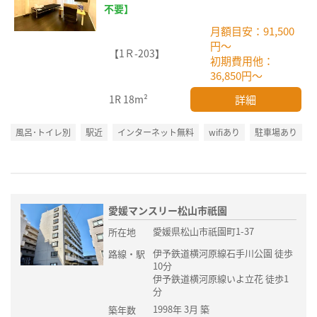
不要】
月額目安：91,500
円～
【1Ｒ-203】
初期費用他：
36,850円～
詳細
1R
18m²
風呂･トイレ別
駅近
インターネット無料
wifiあり
駐車場あり
愛媛マンスリー松山市祇園
愛媛県松山市祇園町1-37
所在地
伊予鉄道横河原線石手川公園 徒歩
路線・駅
10分
伊予鉄道横河原線いよ立花 徒歩1
分
1998年 3月 築
築年数