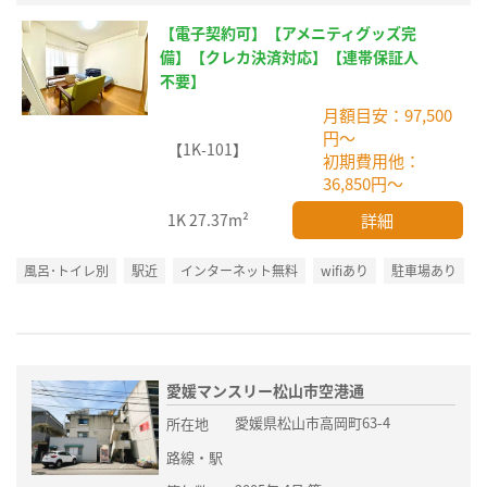
【電子契約可】【アメニティグッズ完
備】【クレカ決済対応】【連帯保証人
不要】
月額目安：97,500
円～
【1K-101】
初期費用他：
36,850円～
詳細
1K
27.37m²
風呂･トイレ別
駅近
インターネット無料
wifiあり
駐車場あり
愛媛マンスリー松山市空港通
愛媛県松山市高岡町63-4
所在地
路線・駅