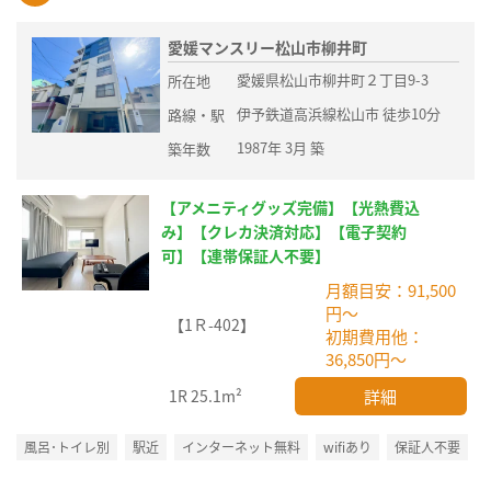
愛媛マンスリー松山市柳井町
愛媛県松山市柳井町２丁目9-3
所在地
伊予鉄道高浜線松山市 徒歩10分
路線・駅
1987年 3月 築
築年数
【アメニティグッズ完備】【光熱費込
み】【クレカ決済対応】【電子契約
可】【連帯保証人不要】
月額目安：91,500
円～
【1Ｒ-402】
初期費用他：
36,850円～
詳細
1R
25.1m²
風呂･トイレ別
駅近
インターネット無料
wifiあり
保証人不要