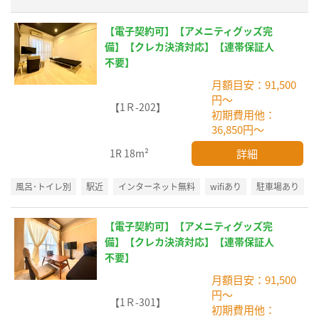
【電子契約可】【アメニティグッズ完
備】【クレカ決済対応】【連帯保証人
不要】
月額目安：91,500
円～
【1Ｒ-202】
初期費用他：
36,850円～
詳細
1R
18m²
風呂･トイレ別
駅近
インターネット無料
wifiあり
駐車場あり
【電子契約可】【アメニティグッズ完
備】【クレカ決済対応】【連帯保証人
不要】
月額目安：91,500
円～
【1Ｒ-301】
初期費用他：