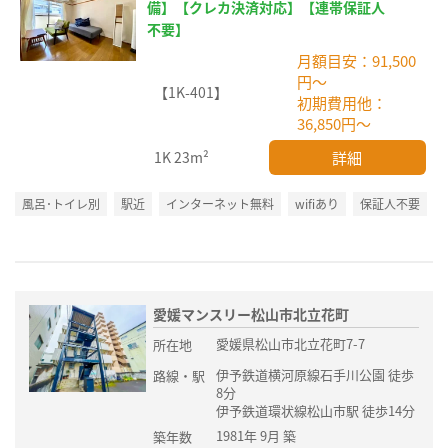
備】【クレカ決済対応】【連帯保証人
不要】
月額目安：91,500
円～
【1K-401】
初期費用他：
36,850円～
詳細
1K
23m²
風呂･トイレ別
駅近
インターネット無料
wifiあり
保証人不要
愛媛マンスリー松山市北立花町
愛媛県松山市北立花町7-7
所在地
伊予鉄道横河原線石手川公園 徒歩
路線・駅
8分
伊予鉄道環状線松山市駅 徒歩14分
1981年 9月 築
築年数