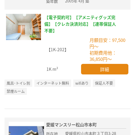
2005年 4月 築
築年数
【電子契約可】【アメニティグッズ完
備】【クレカ決済対応】【連帯保証人
不要】
月額目安：97,500
円～
【1K-202】
初期費用他：
36,850円～
詳細
1K
m²
風呂･トイレ別
インターネット無料
wifiあり
保証人不要
禁煙ルーム
愛媛マンスリー松山市本町
愛媛県松山市本町３丁目3-28
所在地