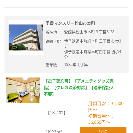
愛媛マンスリー松山市本町
愛媛県松山市本町３丁目3-28
所在地
伊予鉄道本町線本町三丁目 徒歩2
路線・駅
分
伊予鉄道本町線本町四丁目 徒歩4
分
1985年 1月 築
築年数
【電子契約可】【アメニティグッズ完
備】【クレカ決済対応】【連帯保証人
不要】
月額目安：91,500
円～
【1K-402】
初期費用他：
36,850円～
詳細
1K
23m²