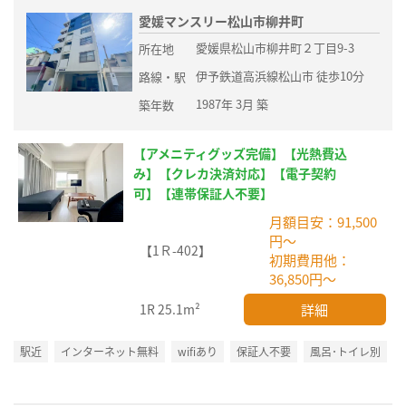
愛媛マンスリー松山市柳井町
愛媛県松山市柳井町２丁目9-3
所在地
伊予鉄道高浜線松山市 徒歩10分
路線・駅
1987年 3月 築
築年数
【アメニティグッズ完備】【光熱費込
み】【クレカ決済対応】【電子契約
可】【連帯保証人不要】
月額目安：91,500
円～
【1Ｒ-402】
初期費用他：
36,850円～
詳細
1R
25.1m²
駅近
インターネット無料
wifiあり
保証人不要
風呂･トイレ別