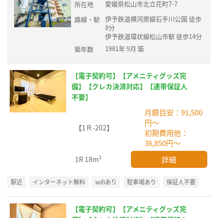
愛媛県松山市北立花町7-7
所在地
伊予鉄道横河原線石手川公園 徒歩
路線・駅
8分
伊予鉄道環状線松山市駅 徒歩14分
1981年 9月 築
築年数
【電子契約可】【アメニティグッズ完
備】【クレカ決済対応】【連帯保証人
不要】
月額目安：91,500
円～
【1Ｒ-202】
初期費用他：
36,850円～
詳細
1R
18m²
駅近
インターネット無料
wifiあり
駐車場あり
保証人不要
【電子契約可】【アメニティグッズ完