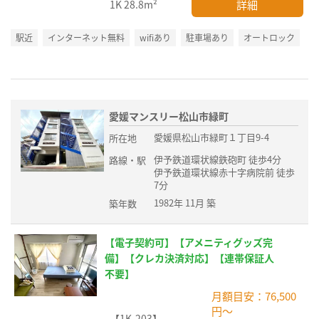
詳細
1K
28.8m²
駅近
インターネット無料
wifiあり
駐車場あり
オートロック
愛媛マンスリー松山市緑町
愛媛県松山市緑町１丁目9-4
所在地
伊予鉄道環状線鉄砲町 徒歩4分
路線・駅
伊予鉄道環状線赤十字病院前 徒歩
7分
1982年 11月 築
築年数
【電子契約可】【アメニティグッズ完
備】【クレカ決済対応】【連帯保証人
不要】
月額目安：76,500
円～
【1K-203】