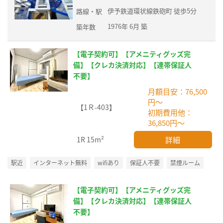
伊予鉄道環状線鉄砲町 徒歩5分
路線・駅
1976年 6月 築
築年数
【電子契約可】【アメニティグッズ完
備】【クレカ決済対応】【連帯保証人
不要】
月額目安：76,500
円～
【1Ｒ-403】
初期費用他：
36,850円～
詳細
1R
15m²
駅近
インターネット無料
wifiあり
保証人不要
禁煙ルーム
【電子契約可】【アメニティグッズ完
備】【クレカ決済対応】【連帯保証人
不要】