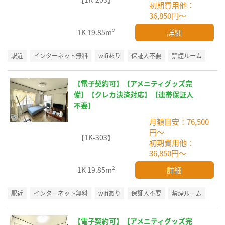
初期費用他：
36,850円～
詳細
1K
19.85m²
駅近
インターネット無料
wifiあり
保証人不要
禁煙ルーム
【電子契約可】【アメニティグッズ完
備】【クレカ決済対応】【連帯保証人
不要】
月額目安：76,500
円～
【1K-303】
初期費用他：
36,850円～
詳細
1K
19.85m²
駅近
インターネット無料
wifiあり
保証人不要
禁煙ルーム
【電子契約可】【アメニティグッズ完