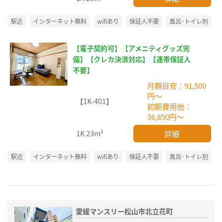
駅近
インターネット無料
wifiあり
保証人不要
風呂･トイレ別
【電子契約可】【アメニティグッズ完
備】【クレカ決済対応】【連帯保証人
不要】
月額目安：91,500
円～
【1K-401】
初期費用他：
36,850円～
詳細
1K
23m²
駅近
インターネット無料
wifiあり
保証人不要
風呂･トイレ別
愛媛マンスリー松山市北立花町