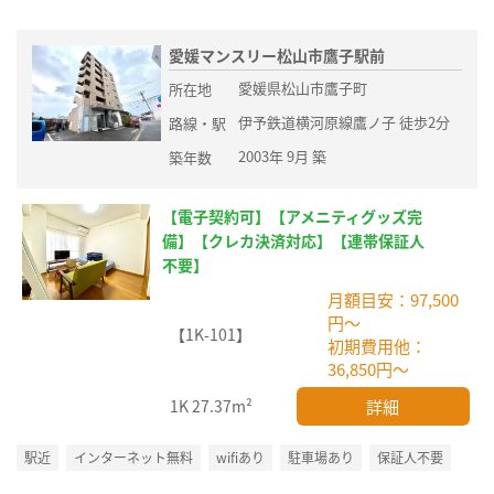
愛媛マンスリー松山市鷹子駅前
愛媛県松山市鷹子町
所在地
伊予鉄道横河原線鷹ノ子 徒歩2分
路線・駅
2003年 9月 築
築年数
【電子契約可】【アメニティグッズ完
備】【クレカ決済対応】【連帯保証人
不要】
月額目安：97,500
円～
【1K-101】
初期費用他：
36,850円～
詳細
1K
27.37m²
駅近
インターネット無料
wifiあり
駐車場あり
保証人不要