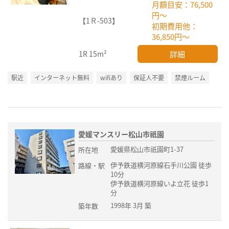
月額目安：76,500
円～
【1Ｒ-503】
初期費用他：
36,850円～
詳細
1R
15m²
駅近
インターネット無料
wifiあり
保証人不要
禁煙ルーム
愛媛マンスリー松山市祇園
愛媛県松山市祇園町1-37
所在地
伊予鉄道横河原線石手川公園 徒歩
路線・駅
10分
伊予鉄道横河原線いよ立花 徒歩1
分
1998年 3月 築
築年数