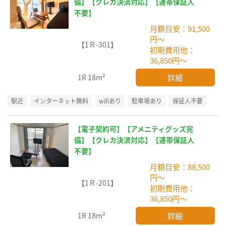
備】【クレカ決済対応】【連帯保証人
不要】
月額目安：91,500
円～
【1Ｒ-301】
初期費用他：
36,850円～
詳細
1R
18m²
駅近
インターネット無料
wifiあり
駐車場あり
保証人不要
【電子契約可】【アメニティグッズ完
備】【クレカ決済対応】【連帯保証人
不要】
月額目安：88,500
円～
【1Ｒ-201】
初期費用他：
36,850円～
詳細
1R
18m²