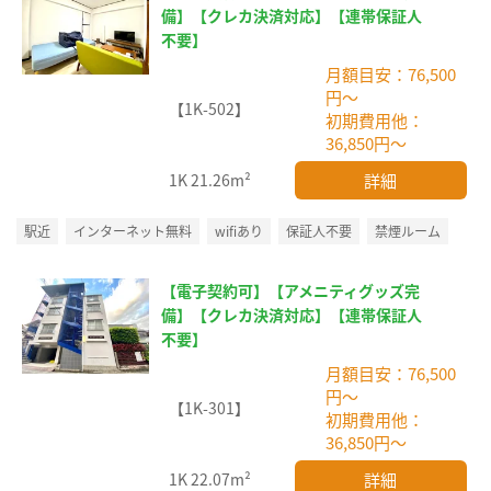
備】【クレカ決済対応】【連帯保証人
不要】
月額目安：76,500
円～
【1K-502】
初期費用他：
36,850円～
詳細
1K
21.26m²
駅近
インターネット無料
wifiあり
保証人不要
禁煙ルーム
【電子契約可】【アメニティグッズ完
備】【クレカ決済対応】【連帯保証人
不要】
月額目安：76,500
円～
【1K-301】
初期費用他：
36,850円～
詳細
1K
22.07m²