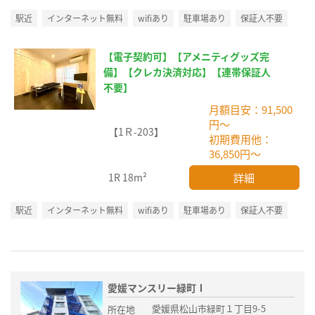
駅近
インターネット無料
wifiあり
駐車場あり
保証人不要
【電子契約可】【アメニティグッズ完
備】【クレカ決済対応】【連帯保証人
不要】
月額目安：91,500
円～
【1Ｒ-203】
初期費用他：
36,850円～
詳細
1R
18m²
駅近
インターネット無料
wifiあり
駐車場あり
保証人不要
愛媛マンスリー緑町Ⅰ
愛媛県松山市緑町１丁目9-5
所在地