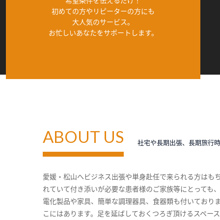
希望条件を伝えるだけ！
初めての方やリピーターの方にも
大人気のサービス。
お忙しいあなたをサポートします。
ABOUT US
社宅や長期出張、長期旅行
愛媛・松山へビジネス出張や単身赴任で来られる方はも
れていて付き添いが必要な患者様のご家族等にとっても
電化製品や家具、簡単な調理器具、食器類も付いており
こにはあります。足を延ばしておくつろぎ頂けるスペー