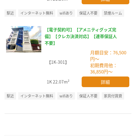
駅近
インターネット無料
wifiあり
保証人不要
禁煙ルーム
【電子契約可】【アメニティグッズ完
備】【クレカ決済対応】【連帯保証人
不要】
月額目安：76,500
円～
【1K-301】
初期費用他：
36,850円～
詳細
1K
22.07m²
駅近
インターネット無料
wifiあり
保証人不要
家具付賃貸