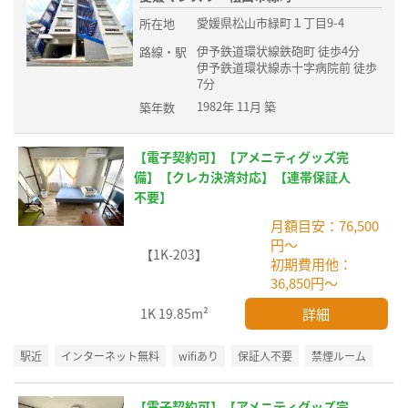
愛媛県松山市緑町１丁目9-4
所在地
伊予鉄道環状線鉄砲町 徒歩4分
路線・駅
伊予鉄道環状線赤十字病院前 徒歩
7分
1982年 11月 築
築年数
【電子契約可】【アメニティグッズ完
備】【クレカ決済対応】【連帯保証人
不要】
月額目安：76,500
円～
【1K-203】
初期費用他：
36,850円～
詳細
1K
19.85m²
駅近
インターネット無料
wifiあり
保証人不要
禁煙ルーム
【電子契約可】【アメニティグッズ完