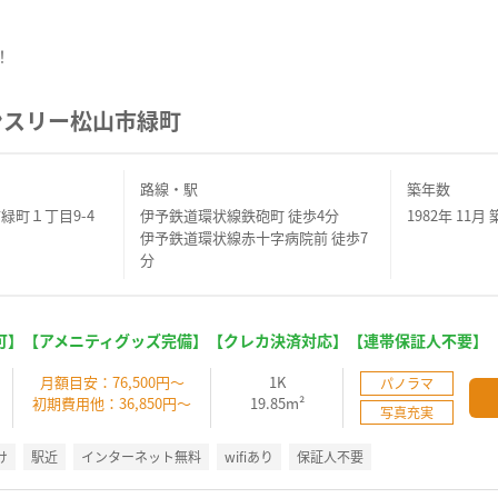
！
ンスリー松山市緑町
路線・駅
築年数
緑町１丁目9-4
伊予鉄道環状線鉄砲町 徒歩4分
1982年 11月 
伊予鉄道環状線赤十字病院前 徒歩7
分
可】【アメニティグッズ完備】【クレカ決済対応】【連帯保証人不要】
】
月額目安：76,500円～
1K
パノラマ
初期費用他：36,850円～
19.85m²
写真充実
け
駅近
インターネット無料
wifiあり
保証人不要