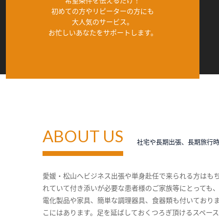
希望条件を伝えるだけ！
初めての方やリピーターの方にも
大人気のサービス。
お忙しいあなたをサポートします。
ABOUT US
社宅や長期出張、長期旅行
愛媛・松山へビジネス出張や単身赴任で来られる方はも
れていて付き添いが必要な患者様のご家族等にとっても
電化製品や家具、簡単な調理器具、食器類も付いており
こにはあります。足を延ばしておくつろぎ頂けるスペー