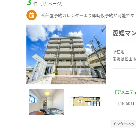
3
件（1/1ページ）
全部屋予約カレンダーより即時仮予約が可能です
愛媛マ
所在地
愛媛県松山市
【アメニテ
【1R-501
インターネッ