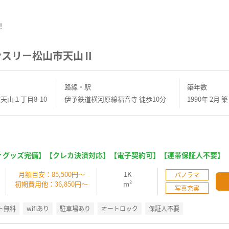
！
ンスリー松山市天山Ⅱ
路線・駅
築年数
天山１丁目8-10
伊予鉄道横河原線福音寺 徒歩10分
1990年 2月 築
ィグッズ完備】【クレカ決済対応】【電子契約可】【連帯保証人不要】
】
月額目安：85,500円～
1K
パノラマ
初期費用他：36,850円～
m²
写真充実
ト無料
wifiあり
駐車場あり
オートロック
保証人不要