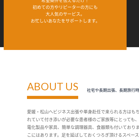
希望条件を伝えるだけ！
初めての方やリピーターの方にも
大人気のサービス。
お忙しいあなたをサポートします。
ABOUT US
社宅や長期出張、長期旅行
愛媛・松山へビジネス出張や単身赴任で来られる方はも
れていて付き添いが必要な患者様のご家族等にとっても
電化製品や家具、簡単な調理器具、食器類も付いており
こにはあります。足を延ばしておくつろぎ頂けるスペー