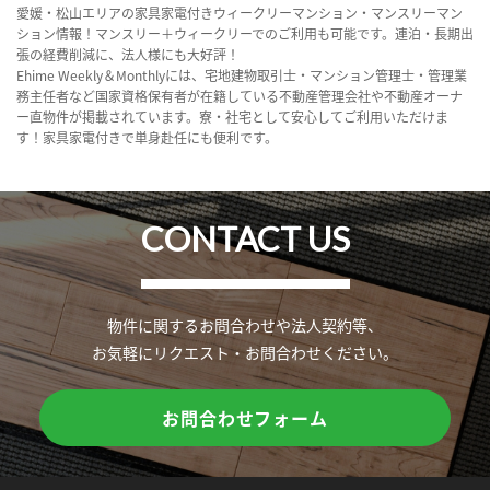
愛媛・松山エリアの家具家電付きウィークリーマンション・マンスリーマン
ション情報！マンスリー＋ウィークリーでのご利用も可能です。連泊・長期出
張の経費削減に、法人様にも大好評！
Ehime Weekly＆Monthlyには、宅地建物取引士・マンション管理士・管理業
務主任者など国家資格保有者が在籍している不動産管理会社や不動産オーナ
ー直物件が掲載されています。寮・社宅として安心してご利用いただけま
す！家具家電付きで単身赴任にも便利です。
CONTACT US
物件に関するお問合わせや法人契約等、
お気軽にリクエスト・お問合わせください。
お問合わせフォーム