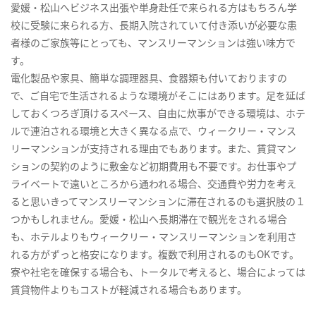
愛媛・松山へビジネス出張や単身赴任で来られる方はもちろん学
校に受験に来られる方、長期入院されていて付き添いが必要な患
者様のご家族等にとっても、マンスリーマンションは強い味方で
す。
電化製品や家具、簡単な調理器具、食器類も付いておりますの
で、ご自宅で生活されるような環境がそこにはあります。足を延ば
しておくつろぎ頂けるスペース、自由に炊事ができる環境は、ホテ
ルで連泊される環境と大きく異なる点で、ウィークリー・マンス
リーマンションが支持される理由でもあります。また、賃貸マン
ションの契約のように敷金など初期費用も不要です。お仕事やプ
ライベートで遠いところから通われる場合、交通費や労力を考え
ると思いきってマンスリーマンションに滞在されるのも選択肢の１
つかもしれません。愛媛・松山へ長期滞在で観光をされる場合
も、ホテルよりもウィークリー・マンスリーマンションを利用さ
れる方がずっと格安になります。複数で利用されるのもOKです。
寮や社宅を確保する場合も、トータルで考えると、場合によっては
賃貸物件よりもコストが軽減される場合もあります。