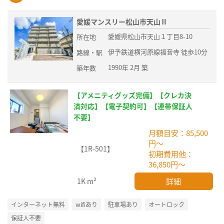
愛媛マンスリー松山市天山Ⅱ
愛媛県松山市天山１丁目8-10
所在地
伊予鉄道横河原線福音寺 徒歩10分
路線・駅
1990年 2月 築
築年数
【アメニティグッズ完備】【クレカ決
済対応】【電子契約可】【連帯保証人
不要】
月額目安：85,500
円～
【1R-501】
初期費用他：
36,850円～
詳細
1K
m²
インターネット無料
wifiあり
駐車場あり
オートロック
保証人不要