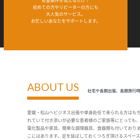
希望条件を伝えるだけ！
初めての方やリピーターの方にも
大人気のサービス。
お忙しいあなたをサポートします。
ABOUT US
社宅や長期出張、長期旅行
愛媛・松山へビジネス出張や単身赴任で来られる方はも
れていて付き添いが必要な患者様のご家族等にとっても
電化製品や家具、簡単な調理器具、食器類も付いており
こにはあります。足を延ばしておくつろぎ頂けるスペー