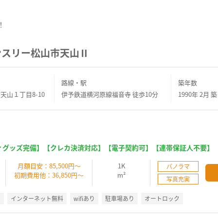
！
ンスリー松山市天山Ⅱ
路線・駅
築年数
天山１丁目8-10
伊予鉄道横河原線福音寺 徒歩10分
1990年 2月 築
ィグッズ完備】【クレカ決済対応】【電子契約可】【連帯保証人不要】
】
月額目安：85,500円～
1K
パノラマ
初期費用他：36,850円～
m²
写真充実
別
インターネット無料
wifiあり
駐車場あり
オートロック