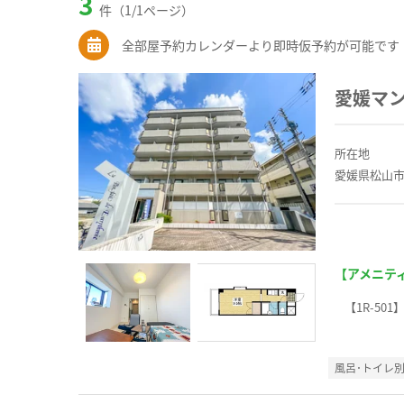
3
件（1/1ページ）
全部屋予約カレンダーより即時仮予約が可能です
愛媛マ
所在地
愛媛県松山市
【アメニテ
【1R-501
風呂･トイレ