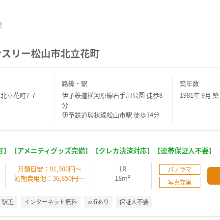
！
ンスリー松山市北立花町
路線・駅
築年数
北立花町7-7
伊予鉄道横河原線石手川公園 徒歩8
1981年 9月 築
分
伊予鉄道環状線松山市駅 徒歩14分
可】【アメニティグッズ完備】【クレカ決済対応】【連帯保証人不要】
】
月額目安：91,500円～
1R
パノラマ
初期費用他：36,850円～
18m²
写真充実
駅近
インターネット無料
wifiあり
保証人不要