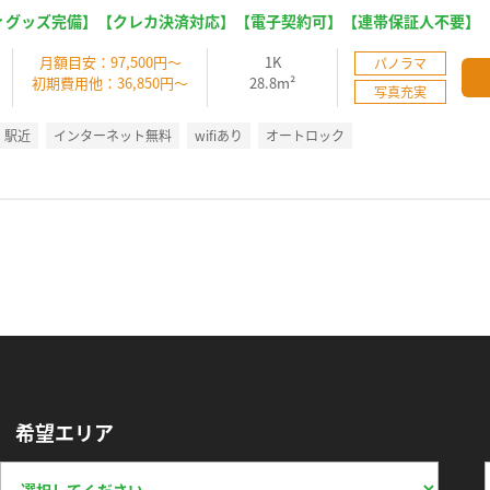
ィグッズ完備】【クレカ決済対応】【電子契約可】【連帯保証人不要】
】
月額目安：97,500円～
1K
パノラマ
初期費用他：36,850円～
28.8m²
写真充実
駅近
インターネット無料
wifiあり
オートロック
希望エリア