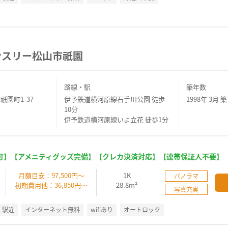
ンスリー松山市祇園
路線・駅
築年数
祇園町1-37
伊予鉄道横河原線石手川公園 徒歩
1998年 3月 築
10分
伊予鉄道横河原線いよ立花 徒歩1分
可】【アメニティグッズ完備】【クレカ決済対応】【連帯保証人不要】
】
月額目安：97,500円～
1K
パノラマ
初期費用他：36,850円～
28.8m²
写真充実
駅近
インターネット無料
wifiあり
オートロック