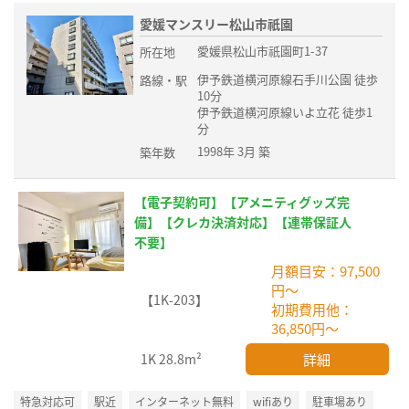
愛媛マンスリー松山市祇園
愛媛県松山市祇園町1-37
所在地
伊予鉄道横河原線石手川公園 徒歩
路線・駅
10分
伊予鉄道横河原線いよ立花 徒歩1
分
1998年 3月 築
築年数
【電子契約可】【アメニティグッズ完
備】【クレカ決済対応】【連帯保証人
不要】
月額目安：97,500
円～
【1K-203】
初期費用他：
36,850円～
詳細
1K
28.8m²
特急対応可
駅近
インターネット無料
wifiあり
駐車場あり