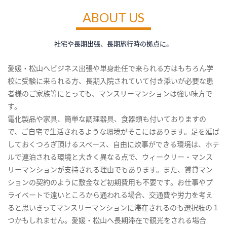
ABOUT US
社宅や長期出張、長期旅行時の拠点に。
愛媛・松山へビジネス出張や単身赴任で来られる方はもちろん学
校に受験に来られる方、長期入院されていて付き添いが必要な患
者様のご家族等にとっても、マンスリーマンションは強い味方で
す。
電化製品や家具、簡単な調理器具、食器類も付いておりますの
で、ご自宅で生活されるような環境がそこにはあります。足を延ば
しておくつろぎ頂けるスペース、自由に炊事ができる環境は、ホテ
ルで連泊される環境と大きく異なる点で、ウィークリー・マンス
リーマンションが支持される理由でもあります。また、賃貸マン
ションの契約のように敷金など初期費用も不要です。お仕事やプ
ライベートで遠いところから通われる場合、交通費や労力を考え
ると思いきってマンスリーマンションに滞在されるのも選択肢の１
つかもしれません。愛媛・松山へ長期滞在で観光をされる場合