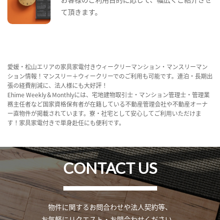
て頂きます。
愛媛・松山エリアの家具家電付きウィークリーマンション・マンスリーマン
ション情報！マンスリー＋ウィークリーでのご利用も可能です。連泊・長期出
張の経費削減に、法人様にも大好評！
Ehime Weekly＆Monthlyには、宅地建物取引士・マンション管理士・管理業
務主任者など国家資格保有者が在籍している不動産管理会社や不動産オーナ
ー直物件が掲載されています。寮・社宅として安心してご利用いただけま
す！家具家電付きで単身赴任にも便利です。
CONTACT US
物件に関するお問合わせや法人契約等、
お気軽にリクエスト・お問合わせください。