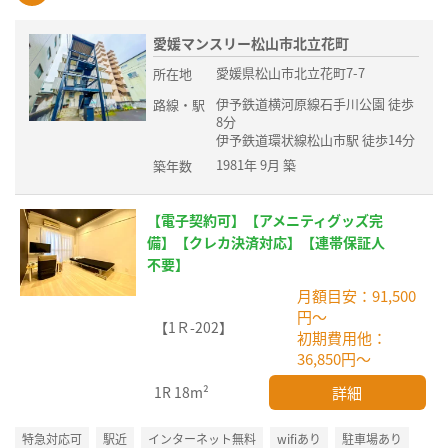
愛媛マンスリー松山市北立花町
愛媛県松山市北立花町7-7
所在地
伊予鉄道横河原線石手川公園 徒歩
路線・駅
8分
伊予鉄道環状線松山市駅 徒歩14分
1981年 9月 築
築年数
【電子契約可】【アメニティグッズ完
備】【クレカ決済対応】【連帯保証人
不要】
月額目安：91,500
円～
【1Ｒ-202】
初期費用他：
36,850円～
詳細
1R
18m²
特急対応可
駅近
インターネット無料
wifiあり
駐車場あり