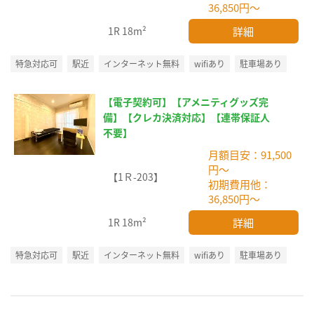
36,850円～
詳細
1R
18m²
特急対応可
駅近
インターネット無料
wifiあり
駐車場あり
【電子契約可】【アメニティグッズ完
備】【クレカ決済対応】【連帯保証人
不要】
月額目安：91,500
円～
【1Ｒ-203】
初期費用他：
36,850円～
詳細
1R
18m²
特急対応可
駅近
インターネット無料
wifiあり
駐車場あり