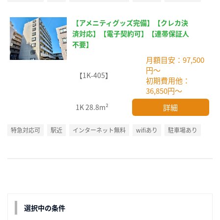
【アメニティグッズ完備】【クレカ決
済対応】【電子契約可】【連帯保証人
不要】
月額目安：97,500
円～
【1K-405】
初期費用他：
36,850円～
詳細
1K
28.8m²
特急対応可
駅近
インターネット無料
wifiあり
駐車場あり
選択中の条件