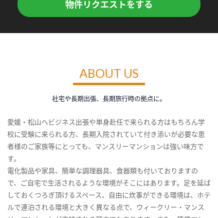
物件リクエストをする
ABOUT US
社宅や長期出張、長期旅行時の拠点に。
愛媛・松山へビジネス出張や単身赴任で来られる方はもちろん学
校に受験に来られる方、長期入院されていて付き添いが必要な患
者様のご家族等にとっても、マンスリーマンションは強い味方で
す。
電化製品や家具、簡単な調理器具、食器類も付いておりますの
で、ご自宅で生活されるような環境がそこにはあります。足を延ば
しておくつろぎ頂けるスペース、自由に炊事ができる環境は、ホテ
ルで連泊される環境と大きく異なる点で、ウィークリー・マンス