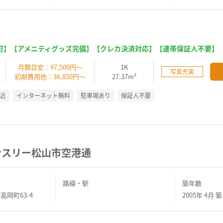
可】【アメニティグッズ完備】【クレカ決済対応】【連帯保証人不要】
】
月額目安：97,500円～
1K
写真充実
初期費用他：36,850円～
27.37m²
駅近
インターネット無料
駐車場あり
保証人不要
ンスリー松山市空港通
路線・駅
築年数
高岡町63-4
2005年 4月 築