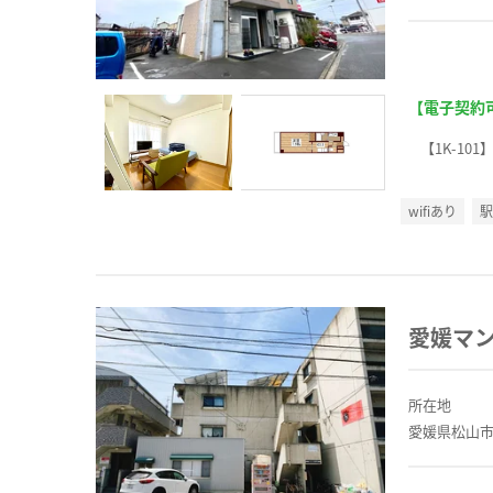
【電子契約
【1K-101
wifiあり
愛媛マ
所在地
愛媛県松山市