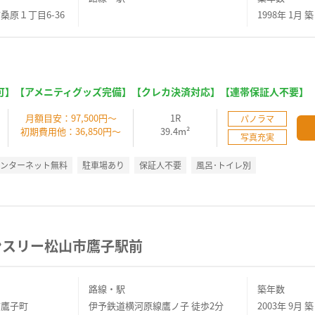
桑原１丁目6-36
1998年 1月 築
可】【アメニティグッズ完備】【クレカ決済対応】【連帯保証人不要】
】
月額目安：97,500円～
1R
パノラマ
初期費用他：36,850円～
39.4m²
写真充実
インターネット無料
駐車場あり
保証人不要
風呂･トイレ別
ンスリー松山市鷹子駅前
路線・駅
築年数
市鷹子町
伊予鉄道横河原線鷹ノ子 徒歩2分
2003年 9月 築