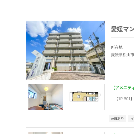
愛媛マ
所在地
愛媛県松山市
【アメニテ
【1R-501
wifiあり