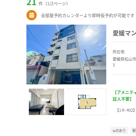
21
件（1/2ページ）
全部屋予約カレンダーより即時仮予約が可能です
愛媛マ
所在地
愛媛県松山市
3
【アメニテ
証人不要】
【1Ｒ-402
wifiあり