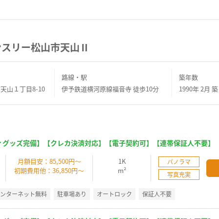
ンスリー松山市天山Ⅱ
路線・駅
築年数
天山１丁目8-10
伊予鉄道横河原線福音寺 徒歩10分
1990年 2月 築
ィグッズ完備】【クレカ決済対応】【電子契約可】【連帯保証人不要】
】
月額目安：85,500円～
1K
パノラマ
初期費用他：36,850円～
m²
写真充実
インターネット無料
駐車場あり
オートロック
保証人不要