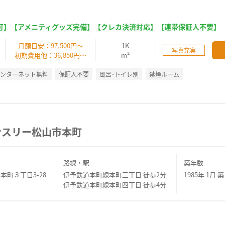
可】【アメニティグッズ完備】【クレカ決済対応】【連帯保証人不要】
】
月額目安：97,500円～
1K
写真充実
初期費用他：36,850円～
m²
インターネット無料
保証人不要
風呂･トイレ別
禁煙ルーム
ンスリー松山市本町
路線・駅
築年数
本町３丁目3-28
伊予鉄道本町線本町三丁目 徒歩2分
1985年 1月 築
伊予鉄道本町線本町四丁目 徒歩4分