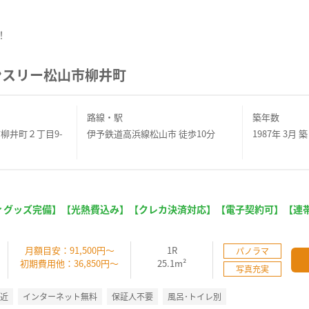
！
ンスリー松山市柳井町
路線・駅
築年数
柳井町２丁目9-
伊予鉄道高浜線松山市 徒歩10分
1987年 3月 築
ィグッズ完備】【光熱費込み】【クレカ決済対応】【電子契約可】【連
】
月額目安：91,500円～
1R
パノラマ
初期費用他：36,850円～
25.1m²
写真充実
駅近
インターネット無料
保証人不要
風呂･トイレ別