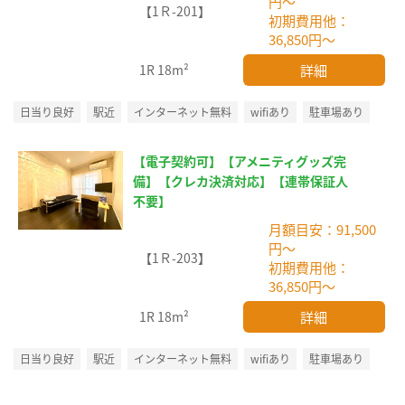
円～
【1Ｒ-201】
初期費用他：
36,850円～
詳細
1R
18m²
日当り良好
駅近
インターネット無料
wifiあり
駐車場あり
【電子契約可】【アメニティグッズ完
備】【クレカ決済対応】【連帯保証人
不要】
月額目安：91,500
円～
【1Ｒ-203】
初期費用他：
36,850円～
詳細
1R
18m²
日当り良好
駅近
インターネット無料
wifiあり
駐車場あり