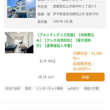
愛媛県松山市柳井町２丁目9-3
所在地
伊予鉄道高浜線松山市 徒歩10分
路線・駅
1987年 3月 築
築年数
【アメニティグッズ完備】【光熱費込
み】【クレカ決済対応】【電子契約
可】【連帯保証人不要】
月額目安：91,500
円～
【1Ｒ-402】
初期費用他：
36,850円～
詳細
1R
25.1m²
日当り良好
駅近
インターネット無料
wifiあり
保証人不要