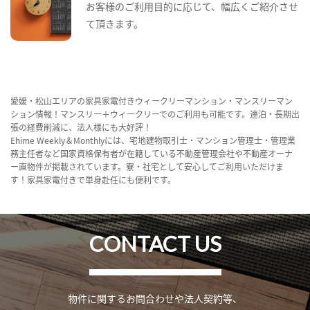
お客様のご利用目的に応じて、幅広くご紹介させ
て頂きます。
愛媛・松山エリアの家具家電付きウィークリーマンション・マンスリーマン
ション情報！マンスリー＋ウィークリーでのご利用も可能です。連泊・長期出
張の経費削減に、法人様にも大好評！
Ehime Weekly＆Monthlyには、宅地建物取引士・マンション管理士・管理業
務主任者など国家資格保有者が在籍している不動産管理会社や不動産オーナ
ー直物件が掲載されています。寮・社宅として安心してご利用いただけま
す！家具家電付きで単身赴任にも便利です。
CONTACT US
物件に関するお問合わせや法人契約等、