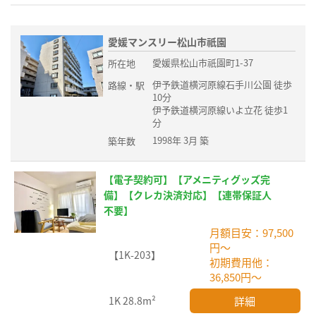
愛媛マンスリー松山市祇園
愛媛県松山市祇園町1-37
所在地
伊予鉄道横河原線石手川公園 徒歩
路線・駅
10分
伊予鉄道横河原線いよ立花 徒歩1
分
1998年 3月 築
築年数
【電子契約可】【アメニティグッズ完
備】【クレカ決済対応】【連帯保証人
不要】
月額目安：97,500
円～
【1K-203】
初期費用他：
36,850円～
詳細
1K
28.8m²