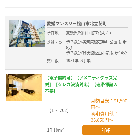
愛媛マンスリー松山市北立花町
愛媛県松山市北立花町7-7
所在地
伊予鉄道横河原線石手川公園 徒歩
路線・駅
8分
伊予鉄道環状線松山市駅 徒歩14分
1981年 9月 築
築年数
【電子契約可】【アメニティグッズ完
備】【クレカ決済対応】【連帯保証人
不要】
月額目安：91,500
円～
【1Ｒ-202】
初期費用他：
36,850円～
詳細
1R
18m²