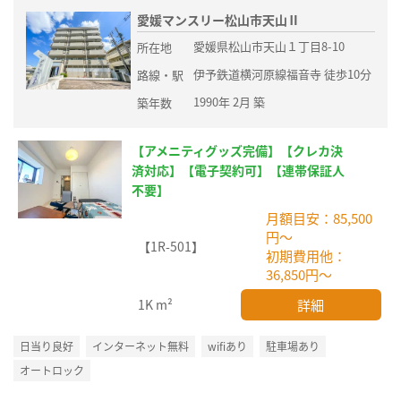
愛媛マンスリー松山市天山Ⅱ
愛媛県松山市天山１丁目8-10
所在地
伊予鉄道横河原線福音寺 徒歩10分
路線・駅
1990年 2月 築
築年数
【アメニティグッズ完備】【クレカ決
済対応】【電子契約可】【連帯保証人
不要】
月額目安：85,500
円～
【1R-501】
初期費用他：
36,850円～
詳細
1K
m²
日当り良好
インターネット無料
wifiあり
駐車場あり
オートロック