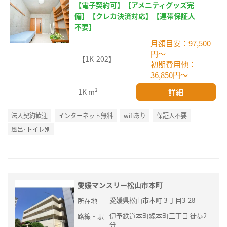
【電子契約可】【アメニティグッズ完
備】【クレカ決済対応】【連帯保証人
不要】
月額目安：97,500
円～
【1K-202】
初期費用他：
36,850円～
詳細
1K
m²
法人契約歓迎
インターネット無料
wifiあり
保証人不要
風呂･トイレ別
愛媛マンスリー松山市本町
愛媛県松山市本町３丁目3-28
所在地
伊予鉄道本町線本町三丁目 徒歩2
路線・駅
分