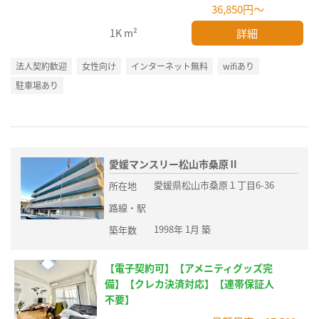
36,850円～
詳細
1K
m²
法人契約歓迎
女性向け
インターネット無料
wifiあり
駐車場あり
愛媛マンスリー松山市桑原Ⅱ
愛媛県松山市桑原１丁目6-36
所在地
路線・駅
1998年 1月 築
築年数
【電子契約可】【アメニティグッズ完
備】【クレカ決済対応】【連帯保証人
不要】