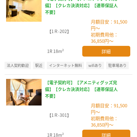
備】【クレカ決済対応】【連帯保証人
不要】
月額目安：91,500
円～
【1Ｒ-202】
初期費用他：
36,850円～
詳細
1R
18m²
法人契約歓迎
駅近
インターネット無料
wifiあり
駐車場あり
【電子契約可】【アメニティグッズ完
備】【クレカ決済対応】【連帯保証人
不要】
月額目安：91,500
円～
【1Ｒ-301】
初期費用他：
36,850円～
詳細
1R
18m²