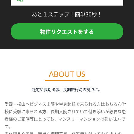
あと１ステップ！簡単30秒！
物件リクエストをする
ABOUT US
社宅や長期出張、長期旅行時の拠点に。
愛媛・松山へビジネス出張や単身赴任で来られる方はもちろん学
校に受験に来られる方、長期入院されていて付き添いが必要な患
者様のご家族等にとっても、マンスリーマンションは強い味方で
す。
電化製品や家具、簡単な調理器具、食器類も付いておりますの