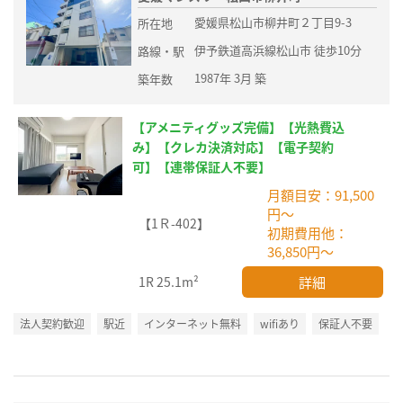
愛媛県松山市柳井町２丁目9-3
所在地
伊予鉄道高浜線松山市 徒歩10分
路線・駅
1987年 3月 築
築年数
【アメニティグッズ完備】【光熱費込
み】【クレカ決済対応】【電子契約
可】【連帯保証人不要】
月額目安：91,500
円～
【1Ｒ-402】
初期費用他：
36,850円～
詳細
1R
25.1m²
法人契約歓迎
駅近
インターネット無料
wifiあり
保証人不要