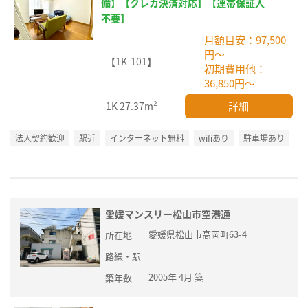
備】【クレカ決済対応】【連帯保証人
不要】
月額目安：97,500
円～
【1K-101】
初期費用他：
36,850円～
詳細
1K
27.37m²
法人契約歓迎
駅近
インターネット無料
wifiあり
駐車場あり
愛媛マンスリー松山市空港通
愛媛県松山市高岡町63-4
所在地
路線・駅
2005年 4月 築
築年数