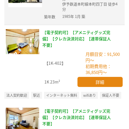
伊予鉄道本町線本町四丁目 徒歩4
分
1985年 1月 築
築年数
【電子契約可】【アメニティグッズ完
備】【クレカ決済対応】【連帯保証人
不要】
月額目安：91,500
円～
【1K-402】
初期費用他：
36,850円～
詳細
1K
23m²
法人契約歓迎
駅近
インターネット無料
wifiあり
保証人不要
【電子契約可】【アメニティグッズ完
備】【クレカ決済対応】【連帯保証人
不要】