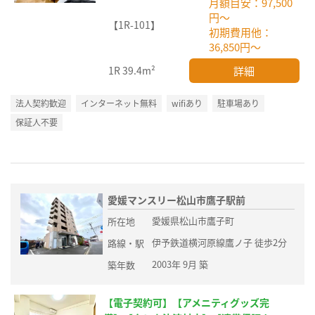
月額目安：97,500
円～
【1R-101】
初期費用他：
36,850円～
詳細
1R
39.4m²
法人契約歓迎
インターネット無料
wifiあり
駐車場あり
保証人不要
愛媛マンスリー松山市鷹子駅前
愛媛県松山市鷹子町
所在地
伊予鉄道横河原線鷹ノ子 徒歩2分
路線・駅
2003年 9月 築
築年数
【電子契約可】【アメニティグッズ完