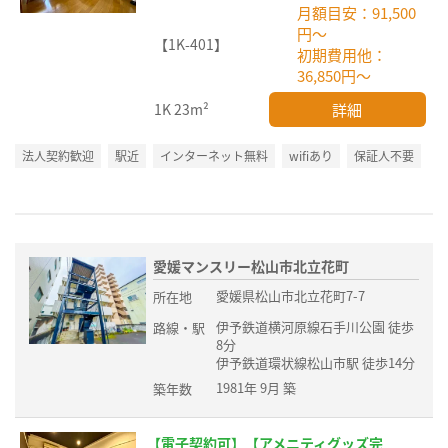
月額目安：91,500
円～
【1K-401】
初期費用他：
36,850円～
詳細
1K
23m²
法人契約歓迎
駅近
インターネット無料
wifiあり
保証人不要
愛媛マンスリー松山市北立花町
愛媛県松山市北立花町7-7
所在地
伊予鉄道横河原線石手川公園 徒歩
路線・駅
8分
伊予鉄道環状線松山市駅 徒歩14分
1981年 9月 築
築年数
【電子契約可】【アメニティグッズ完