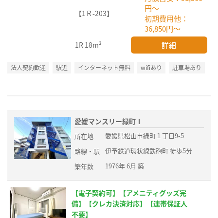
円～
【1Ｒ-203】
初期費用他：
36,850円～
詳細
1R
18m²
法人契約歓迎
駅近
インターネット無料
wifiあり
駐車場あり
愛媛マンスリー緑町Ⅰ
愛媛県松山市緑町１丁目9-5
所在地
伊予鉄道環状線鉄砲町 徒歩5分
路線・駅
1976年 6月 築
築年数
【電子契約可】【アメニティグッズ完
備】【クレカ決済対応】【連帯保証人
不要】