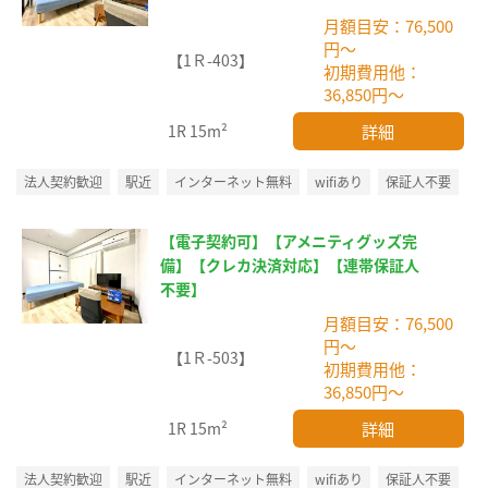
月額目安：76,500
円～
【1Ｒ-403】
初期費用他：
36,850円～
詳細
1R
15m²
法人契約歓迎
駅近
インターネット無料
wifiあり
保証人不要
【電子契約可】【アメニティグッズ完
備】【クレカ決済対応】【連帯保証人
不要】
月額目安：76,500
円～
【1Ｒ-503】
初期費用他：
36,850円～
詳細
1R
15m²
法人契約歓迎
駅近
インターネット無料
wifiあり
保証人不要