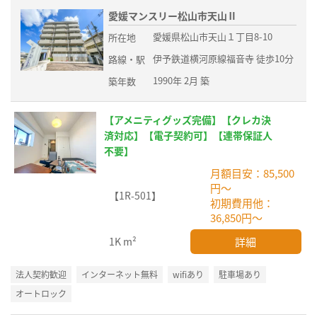
愛媛マンスリー松山市天山Ⅱ
愛媛県松山市天山１丁目8-10
所在地
伊予鉄道横河原線福音寺 徒歩10分
路線・駅
1990年 2月 築
築年数
【アメニティグッズ完備】【クレカ決
済対応】【電子契約可】【連帯保証人
不要】
月額目安：85,500
円～
【1R-501】
初期費用他：
36,850円～
詳細
1K
m²
法人契約歓迎
インターネット無料
wifiあり
駐車場あり
オートロック