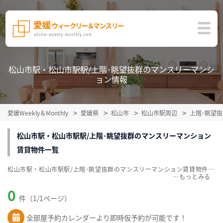
松山市駅・松山市駅駅/上階･眺望抜群のマンスリーマンシ
ョン情報
愛媛Weekly＆Monthly
愛媛県
松山市
松山市駅周辺
上階･眺望
松山市駅・松山市駅駅/上階･眺望抜群のマンスリーマンション
賃貸物件一覧
松山市駅・松山市駅駅/上階･眺望抜群のマンスリーマンション賃貸物件一覧を掲載中。敷金・礼金無料、家具・家電付をご紹介。こだわり条件での絞込みも簡単！
…
0
件（1/1ページ）
全部屋予約カレンダーより即時仮予約が可能です！