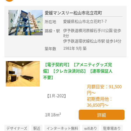
愛媛マンスリー松山市北立花町
愛媛県松山市北立花町7-7
所在地
伊予鉄道横河原線石手川公園 徒歩
路線・駅
8分
伊予鉄道環状線松山市駅 徒歩14分
1981年 9月 築
築年数
【電子契約可】【アメニティグッズ完
備】【クレカ決済対応】【連帯保証人
不要】
月額目安：91,500
円～
【1Ｒ-202】
初期費用他：
36,850円～
詳細
1R
18m²
デザイナーズ
駅近
インターネット無料
wifiあり
駐車場あり