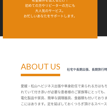
希望条件を伝えるだけ！
初めての方やリピーターの方にも
大人気のサービス。
お忙しいあなたをサポートします。
ABOUT US
社宅や長期出張、長期旅行
愛媛・松山へビジネス出張や単身赴任で来られる方はも
れていて付き添いが必要な患者様のご家族等にとっても
電化製品や家具、簡単な調理器具、食器類も付いており
こにはあります。足を延ばしておくつろぎ頂けるスペー