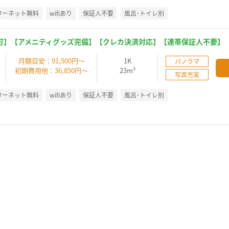
ターネット無料
wifiあり
保証人不要
風呂･トイレ別
可】【アメニティグッズ完備】【クレカ決済対応】【連帯保証人不要】
】
月額目安：91,500円～
1K
パノラマ
初期費用他：36,850円～
23m²
写真充実
ターネット無料
wifiあり
保証人不要
風呂･トイレ別