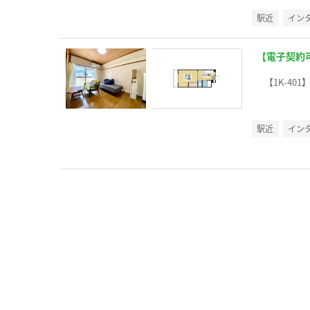
駅近
イン
【電子契約
【1K-401
駅近
イン