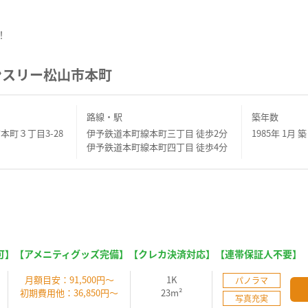
！
ンスリー松山市本町
路線・駅
築年数
本町３丁目3-28
伊予鉄道本町線本町三丁目 徒歩2分
1985年 1月 築
伊予鉄道本町線本町四丁目 徒歩4分
可】【アメニティグッズ完備】【クレカ決済対応】【連帯保証人不要】
】
月額目安：91,500円～
1K
パノラマ
初期費用他：36,850円～
23m²
写真充実