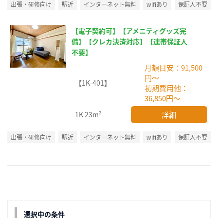
出張・研修向け
駅近
インターネット無料
wifiあり
保証人不要
【電子契約可】【アメニティグッズ完
備】【クレカ決済対応】【連帯保証人
不要】
月額目安：91,500
円～
【1K-401】
初期費用他：
36,850円～
詳細
1K
23m²
出張・研修向け
駅近
インターネット無料
wifiあり
保証人不要
選択中の条件