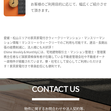
お客様のご利用目的に応じて、幅広くご紹介させ
て頂きます。
愛媛・松山エリアの家具家電付きウィークリーマンション・マンスリーマン
ション情報！マンスリー＋ウィークリーでのご利用も可能です。連泊・長期出
張の経費削減に、法人様にも大好評！
Ehime Weekly＆Monthlyには、宅地建物取引士・マンション管理士・管理業
務主任者など国家資格保有者が在籍している不動産管理会社や不動産オーナ
ー直物件が掲載されています。寮・社宅として安心してご利用いただけま
す！家具家電付きで単身赴任にも便利です。
CONTACT US
物件に関するお問合わせや法人契約等、