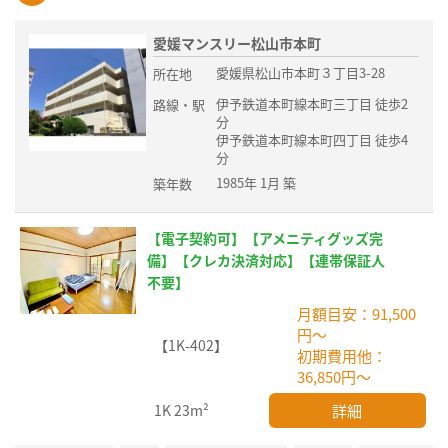
愛媛マンスリー松山市本町
愛媛県松山市本町３丁目3-28
所在地
伊予鉄道本町線本町三丁目 徒歩2
路線・駅
分
伊予鉄道本町線本町四丁目 徒歩4
分
1985年 1月 築
築年数
【電子契約可】【アメニティグッズ完
備】【クレカ決済対応】【連帯保証人
不要】
月額目安：91,500
円～
【1K-402】
初期費用他：
36,850円～
詳細
1K
23m²