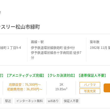
！
ンスリー松山市緑町
路線・駅
築年数
緑町１丁目9-4
伊予鉄道環状線鉄砲町 徒歩4分
1982年 11月 
伊予鉄道環状線赤十字病院前 徒歩7
分
可】【アメニティグッズ完備】【クレカ決済対応】【連帯保証人不要】
】
月額目安：76,500円～
1K
パノラマ
初期費用他：36,850円～
19.85m²
写真充実
K
駅近
インターネット無料
wifiあり
保証人不要