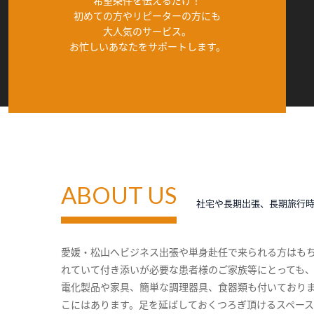
希望条件を伝えるだけ！
初めての方やリピーターの方にも
大人気のサービス。
お忙しいあなたをサポートします。
ABOUT US
社宅や長期出張、長期旅行
愛媛・松山へビジネス出張や単身赴任で来られる方はも
れていて付き添いが必要な患者様のご家族等にとっても
電化製品や家具、簡単な調理器具、食器類も付いており
こにはあります。足を延ばしておくつろぎ頂けるスペー