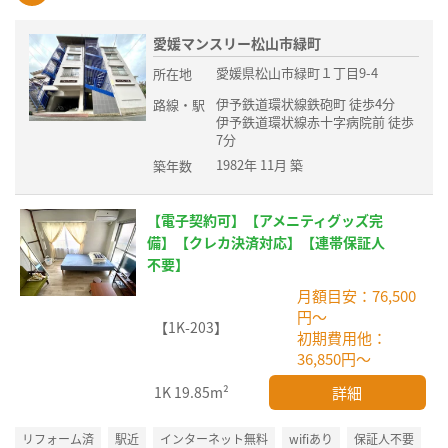
愛媛マンスリー松山市緑町
愛媛県松山市緑町１丁目9-4
所在地
伊予鉄道環状線鉄砲町 徒歩4分
路線・駅
伊予鉄道環状線赤十字病院前 徒歩
7分
1982年 11月 築
築年数
【電子契約可】【アメニティグッズ完
備】【クレカ決済対応】【連帯保証人
不要】
月額目安：76,500
円～
【1K-203】
初期費用他：
36,850円～
詳細
1K
19.85m²
リフォーム済
駅近
インターネット無料
wifiあり
保証人不要