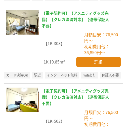
【電子契約可】【アメニティグッズ完
備】【クレカ決済対応】【連帯保証人
不要】
月額目安：76,500
円～
【1K-303】
初期費用他：
36,850円～
詳細
1K
19.85m²
カード決済OK
駅近
インターネット無料
wifiあり
保証人不要
【電子契約可】【アメニティグッズ完
備】【クレカ決済対応】【連帯保証人
不要】
月額目安：76,500
円～
【1K-502】
初期費用他：