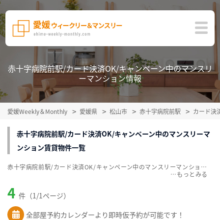
赤十字病院前駅/カード決済OK/キャンペーン中のマンスリ
ーマンション情報
愛媛Weekly＆Monthly
愛媛県
松山市
赤十字病院前駅
カード決済
赤十字病院前駅/カード決済OK/キャンペーン中のマンスリーマ
ンション賃貸物件一覧
赤十字病院前駅/カード決済OK/キャンペーン中のマンスリーマンション賃貸物件一覧を掲載中。敷金・礼金無料、家具・家電付をご紹介。こだわり条件での絞込みも簡単！
…
4
件（1/1ページ）
全部屋予約カレンダーより即時仮予約が可能です！