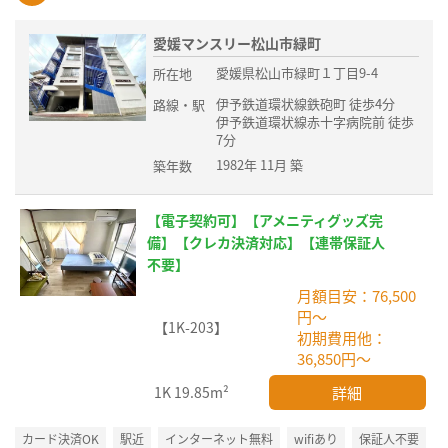
愛媛マンスリー松山市緑町
愛媛県松山市緑町１丁目9-4
所在地
伊予鉄道環状線鉄砲町 徒歩4分
路線・駅
伊予鉄道環状線赤十字病院前 徒歩
7分
1982年 11月 築
築年数
【電子契約可】【アメニティグッズ完
備】【クレカ決済対応】【連帯保証人
不要】
月額目安：76,500
円～
【1K-203】
初期費用他：
36,850円～
詳細
1K
19.85m²
カード決済OK
駅近
インターネット無料
wifiあり
保証人不要