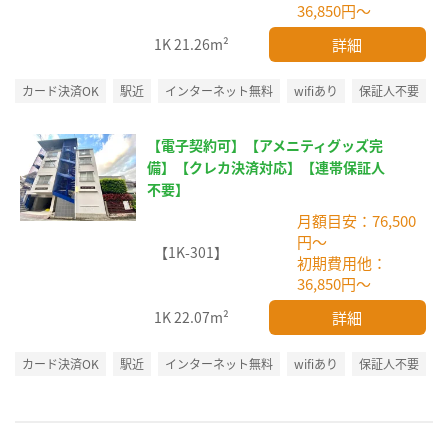
36,850円～
詳細
1K
21.26m²
カード決済OK
駅近
インターネット無料
wifiあり
保証人不要
【電子契約可】【アメニティグッズ完
備】【クレカ決済対応】【連帯保証人
不要】
月額目安：76,500
円～
【1K-301】
初期費用他：
36,850円～
詳細
1K
22.07m²
カード決済OK
駅近
インターネット無料
wifiあり
保証人不要