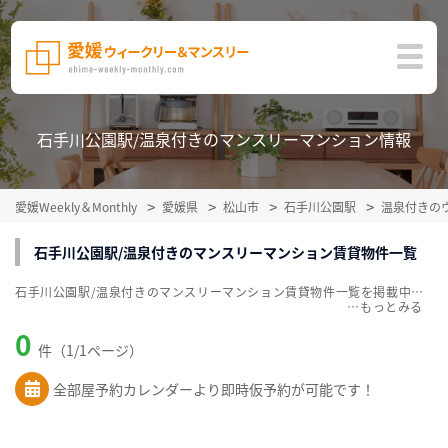
石手川公園駅/温泉付きのマンスリーマンション情報
愛媛Weekly＆Monthly
愛媛県
松山市
石手川公園駅
温泉付きの
石手川公園駅/温泉付きのマンスリーマンション賃貸物件一覧
石手川公園駅/温泉付きのマンスリーマンション賃貸物件一覧を掲載中。敷金・礼金無料、家具・家電付をご紹介。こだわり条件での絞込みも簡単！
…
0
件（1/1ページ）
全部屋予約カレンダーより即時仮予約が可能です！