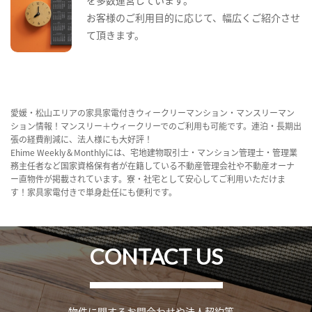
お客様のご利用目的に応じて、幅広くご紹介させ
て頂きます。
愛媛・松山エリアの家具家電付きウィークリーマンション・マンスリーマン
ション情報！マンスリー＋ウィークリーでのご利用も可能です。連泊・長期出
張の経費削減に、法人様にも大好評！
Ehime Weekly＆Monthlyには、宅地建物取引士・マンション管理士・管理業
務主任者など国家資格保有者が在籍している不動産管理会社や不動産オーナ
ー直物件が掲載されています。寮・社宅として安心してご利用いただけま
す！家具家電付きで単身赴任にも便利です。
CONTACT US
物件に関するお問合わせや法人契約等、