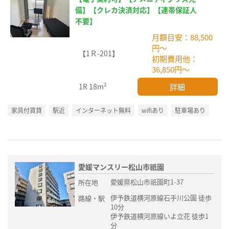
備】【クレカ決済対応】【連帯保証人
不要】
月額目安：88,500
円～
【1Ｒ-201】
初期費用他：
36,850円～
詳細
1R
18m²
家具付賃貸
駅近
インターネット無料
wifiあり
駐車場あり
愛媛マンスリー松山市祇園
愛媛県松山市祇園町1-37
所在地
伊予鉄道横河原線石手川公園 徒歩
路線・駅
10分
伊予鉄道横河原線いよ立花 徒歩1
分