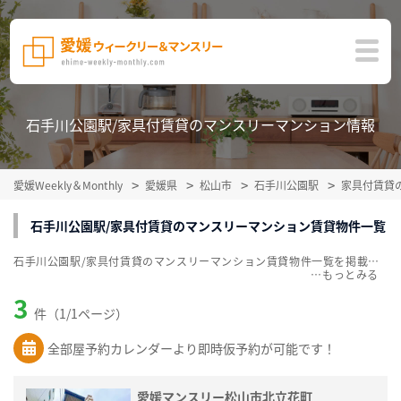
石手川公園駅/家具付賃貸のマンスリーマンション情報
愛媛Weekly＆Monthly
愛媛県
松山市
石手川公園駅
家具付賃貸
石手川公園駅/家具付賃貸のマンスリーマンション賃貸物件一覧
石手川公園駅/家具付賃貸のマンスリーマンション賃貸物件一覧を掲載中。敷金・礼金無料、家具・家電付をご紹介。こだわり条件での絞込みも簡単！
…
3
件（1/1ページ）
全部屋予約カレンダーより即時仮予約が可能です！
愛媛マンスリー松山市北立花町