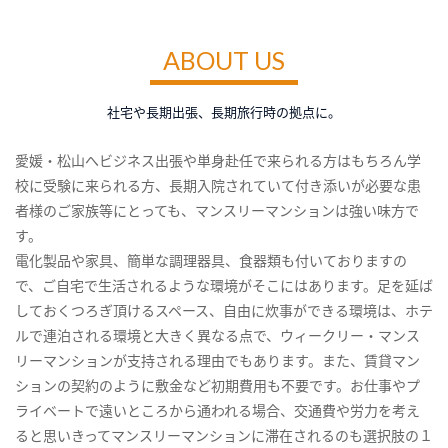
ABOUT US
社宅や長期出張、長期旅行時の拠点に。
愛媛・松山へビジネス出張や単身赴任で来られる方はもちろん学
校に受験に来られる方、長期入院されていて付き添いが必要な患
者様のご家族等にとっても、マンスリーマンションは強い味方で
す。
電化製品や家具、簡単な調理器具、食器類も付いておりますの
で、ご自宅で生活されるような環境がそこにはあります。足を延ば
しておくつろぎ頂けるスペース、自由に炊事ができる環境は、ホテ
ルで連泊される環境と大きく異なる点で、ウィークリー・マンス
リーマンションが支持される理由でもあります。また、賃貸マン
ションの契約のように敷金など初期費用も不要です。お仕事やプ
ライベートで遠いところから通われる場合、交通費や労力を考え
ると思いきってマンスリーマンションに滞在されるのも選択肢の１