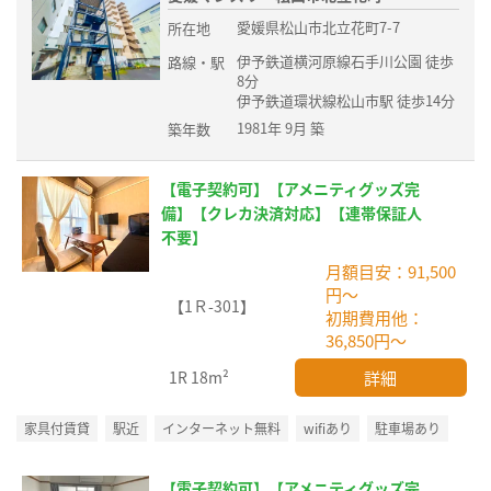
愛媛県松山市北立花町7-7
所在地
伊予鉄道横河原線石手川公園 徒歩
路線・駅
8分
伊予鉄道環状線松山市駅 徒歩14分
1981年 9月 築
築年数
【電子契約可】【アメニティグッズ完
備】【クレカ決済対応】【連帯保証人
不要】
月額目安：91,500
円～
【1Ｒ-301】
初期費用他：
36,850円～
詳細
1R
18m²
家具付賃貸
駅近
インターネット無料
wifiあり
駐車場あり
【電子契約可】【アメニティグッズ完