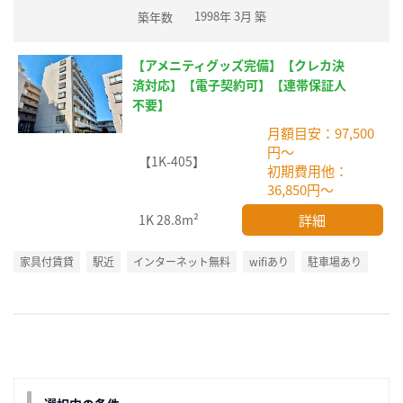
1998年 3月 築
築年数
【アメニティグッズ完備】【クレカ決
済対応】【電子契約可】【連帯保証人
不要】
月額目安：97,500
円～
【1K-405】
初期費用他：
36,850円～
詳細
1K
28.8m²
家具付賃貸
駅近
インターネット無料
wifiあり
駐車場あり