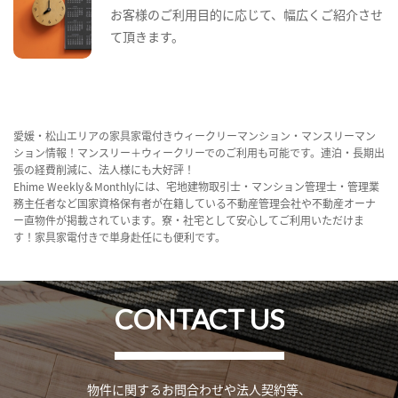
お客様のご利用目的に応じて、幅広くご紹介させ
て頂きます。
愛媛・松山エリアの家具家電付きウィークリーマンション・マンスリーマン
ション情報！マンスリー＋ウィークリーでのご利用も可能です。連泊・長期出
張の経費削減に、法人様にも大好評！
Ehime Weekly＆Monthlyには、宅地建物取引士・マンション管理士・管理業
務主任者など国家資格保有者が在籍している不動産管理会社や不動産オーナ
ー直物件が掲載されています。寮・社宅として安心してご利用いただけま
す！家具家電付きで単身赴任にも便利です。
CONTACT US
物件に関するお問合わせや法人契約等、