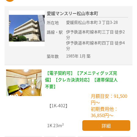
愛媛マンスリー松山市本町
愛媛県松山市本町３丁目3-28
所在地
伊予鉄道本町線本町三丁目 徒歩2
路線・駅
分
伊予鉄道本町線本町四丁目 徒歩4
分
1985年 1月 築
築年数
【電子契約可】【アメニティグッズ完
備】【クレカ決済対応】【連帯保証人
不要】
月額目安：91,500
円～
【1K-402】
初期費用他：
36,850円～
詳細
1K
23m²