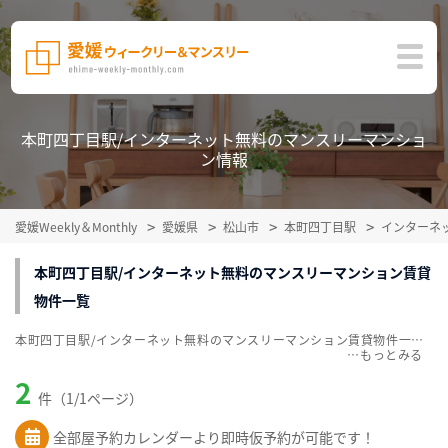
本町四丁目駅/インターネット無料のマンスリーマンショ
ン情報
愛媛Weekly＆Monthly
愛媛県
松山市
本町四丁目駅
インターネ
本町四丁目駅/インターネット無料のマンスリーマンション賃貸
物件一覧
本町四丁目駅/インターネット無料のマンスリーマンション賃貸物件一覧を掲載中。敷金・礼金無料、家具・家電付をご紹介。こだわり条件での絞込みも簡単！
…
2
件（1/1ページ）
全部屋予約カレンダーより即時仮予約が可能です！