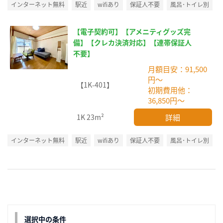
インターネット無料
駅近
wifiあり
保証人不要
風呂･トイレ別
【電子契約可】【アメニティグッズ完
備】【クレカ決済対応】【連帯保証人
不要】
月額目安：91,500
円～
【1K-401】
初期費用他：
36,850円～
詳細
1K
23m²
インターネット無料
駅近
wifiあり
保証人不要
風呂･トイレ別
選択中の条件