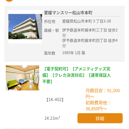
愛媛マンスリー松山市本町
愛媛県松山市本町３丁目3-28
所在地
伊予鉄道本町線本町三丁目 徒歩2
路線・駅
分
伊予鉄道本町線本町四丁目 徒歩4
分
1985年 1月 築
築年数
【電子契約可】【アメニティグッズ完
備】【クレカ決済対応】【連帯保証人
不要】
月額目安：91,500
円～
【1K-402】
初期費用他：
36,850円～
詳細
1K
23m²