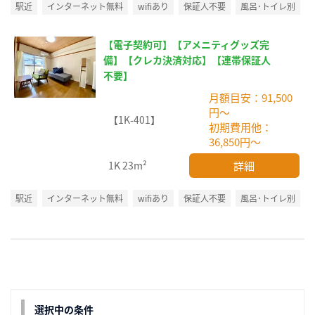
駅近
インターネット無料
wifiあり
保証人不要
風呂･トイレ別
【電子契約可】【アメニティグッズ完
備】【クレカ決済対応】【連帯保証人
不要】
月額目安：91,500
円～
【1K-401】
初期費用他：
36,850円～
詳細
1K
23m²
駅近
インターネット無料
wifiあり
保証人不要
風呂･トイレ別
選択中の条件