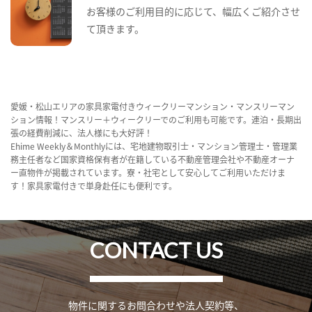
お客様のご利用目的に応じて、幅広くご紹介させ
て頂きます。
愛媛・松山エリアの家具家電付きウィークリーマンション・マンスリーマン
ション情報！マンスリー＋ウィークリーでのご利用も可能です。連泊・長期出
張の経費削減に、法人様にも大好評！
Ehime Weekly＆Monthlyには、宅地建物取引士・マンション管理士・管理業
務主任者など国家資格保有者が在籍している不動産管理会社や不動産オーナ
ー直物件が掲載されています。寮・社宅として安心してご利用いただけま
す！家具家電付きで単身赴任にも便利です。
CONTACT US
物件に関するお問合わせや法人契約等、