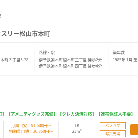
！
ンスリー松山市本町
路線・駅
築年数
本町３丁目3-28
伊予鉄道本町線本町三丁目 徒歩2分
1985年 1月 築
伊予鉄道本町線本町四丁目 徒歩4分
可】【アメニティグッズ完備】【クレカ決済対応】【連帯保証人不要】
】
月額目安：91,500円～
1K
パノラマ
初期費用他：36,850円～
23m²
写真充実