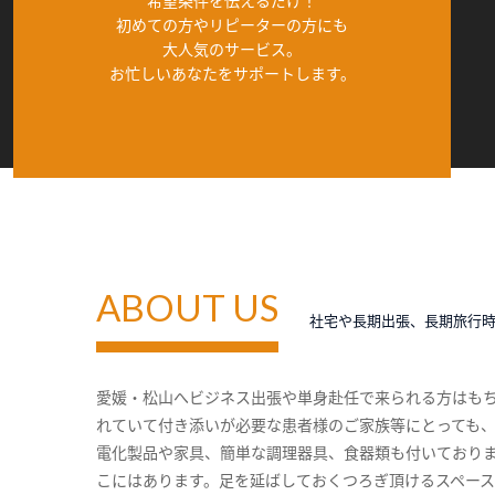
希望条件を伝えるだけ！
初めての方やリピーターの方にも
大人気のサービス。
お忙しいあなたをサポートします。
ABOUT US
社宅や長期出張、長期旅行
愛媛・松山へビジネス出張や単身赴任で来られる方はも
れていて付き添いが必要な患者様のご家族等にとっても
電化製品や家具、簡単な調理器具、食器類も付いており
こにはあります。足を延ばしておくつろぎ頂けるスペー