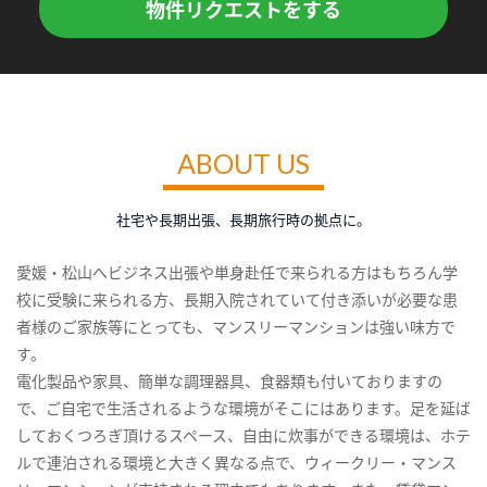
物件リクエストをする
ABOUT US
社宅や長期出張、長期旅行時の拠点に。
愛媛・松山へビジネス出張や単身赴任で来られる方はもちろん学
校に受験に来られる方、長期入院されていて付き添いが必要な患
者様のご家族等にとっても、マンスリーマンションは強い味方で
す。
電化製品や家具、簡単な調理器具、食器類も付いておりますの
で、ご自宅で生活されるような環境がそこにはあります。足を延ば
しておくつろぎ頂けるスペース、自由に炊事ができる環境は、ホテ
ルで連泊される環境と大きく異なる点で、ウィークリー・マンス