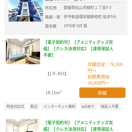
愛媛県松山市緑町１丁目9-5
所在地
伊予鉄道環状線鉄砲町 徒歩5分
路線・駅
1976年 6月 築
築年数
【電子契約可】【アメニティグッズ完
備】【クレカ決済対応】【連帯保証人
不要】
月額目安：76,500
円～
【1Ｒ-403】
初期費用他：
36,850円～
詳細
1R
15m²
特急対応可
駅近
インターネット無料
wifiあり
保証人不要
【電子契約可】【アメニティグッズ完
備】【クレカ決済対応】【連帯保証人