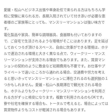
愛媛・松山へビジネス出張や単身赴任で来られる方はもちろん学
校に受験に来られる方、長期入院されていて付き添いが必要な患
者様のご家族等にとっても、マンスリーマンションは強い味方で
す。
電化製品や家具、簡単な調理器具、食器類も付いておりますの
で、ご自宅で生活されるような環境がそこにはあります。足を延ば
しておくつろぎ頂けるスペース、自由に炊事ができる環境は、ホテ
ルで連泊される環境と大きく異なる点で、ウィークリー・マンス
リーマンションが支持される理由でもあります。また、賃貸マン
ションの契約のように敷金など初期費用も不要です。お仕事やプ
ライベートで遠いところから通われる場合、交通費や労力を考え
ると思いきってマンスリーマンションに滞在されるのも選択肢の１
つかもしれません。愛媛・松山へ長期滞在で観光をされる場合
も、ホテルよりもウィークリー・マンスリーマンションを利用さ
れる方がずっと格安になります。複数で利用されるのもOKです。
寮や社宅を確保する場合も、トータルで考えると、場合によっては
賃貸物件よりもコストが軽減される場合もあります。