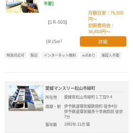
不要】
月額目安：76,500
円～
【1Ｒ-503】
初期費用他：
36,850円～
詳細
1R
15m²
特急対応可
駅近
インターネット無料
wifiあり
保証人不要
愛媛マンスリー松山市緑町
愛媛県松山市緑町１丁目9-4
所在地
伊予鉄道環状線鉄砲町 徒歩4分
路線・駅
伊予鉄道環状線赤十字病院前 徒歩
7分
1982年 11月 築
築年数