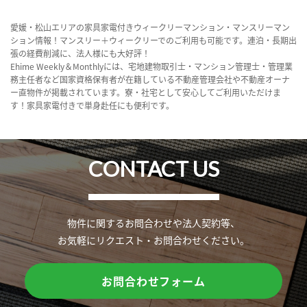
愛媛・松山エリアの家具家電付きウィークリーマンション・マンスリーマン
ション情報！マンスリー＋ウィークリーでのご利用も可能です。連泊・長期出
張の経費削減に、法人様にも大好評！
Ehime Weekly＆Monthlyには、宅地建物取引士・マンション管理士・管理業
務主任者など国家資格保有者が在籍している不動産管理会社や不動産オーナ
ー直物件が掲載されています。寮・社宅として安心してご利用いただけま
す！家具家電付きで単身赴任にも便利です。
CONTACT US
物件に関するお問合わせや法人契約等、
お気軽にリクエスト・お問合わせください。
お問合わせフォーム