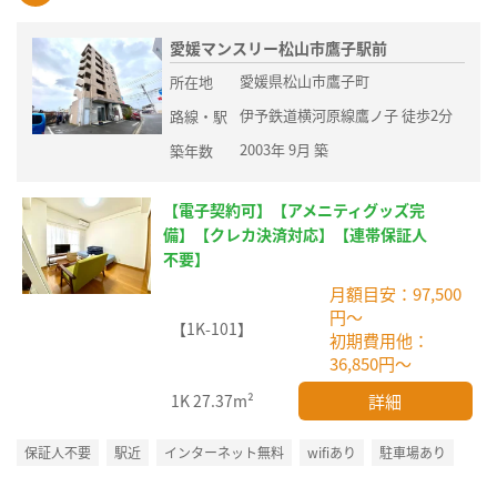
愛媛マンスリー松山市鷹子駅前
愛媛県松山市鷹子町
所在地
伊予鉄道横河原線鷹ノ子 徒歩2分
路線・駅
2003年 9月 築
築年数
【電子契約可】【アメニティグッズ完
備】【クレカ決済対応】【連帯保証人
不要】
月額目安：97,500
円～
【1K-101】
初期費用他：
36,850円～
詳細
1K
27.37m²
保証人不要
駅近
インターネット無料
wifiあり
駐車場あり