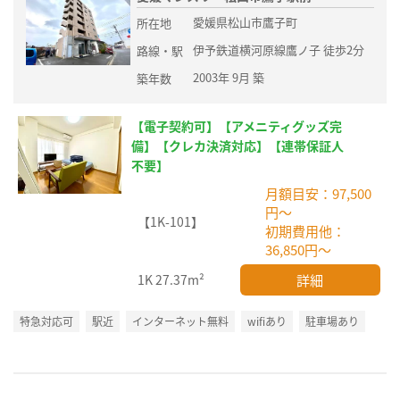
愛媛県松山市鷹子町
所在地
伊予鉄道横河原線鷹ノ子 徒歩2分
路線・駅
2003年 9月 築
築年数
【電子契約可】【アメニティグッズ完
備】【クレカ決済対応】【連帯保証人
不要】
月額目安：97,500
円～
【1K-101】
初期費用他：
36,850円～
詳細
1K
27.37m²
特急対応可
駅近
インターネット無料
wifiあり
駐車場あり