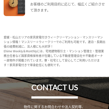
お客様のご利用目的に応じて、幅広くご紹介させ
て頂きます。
愛媛・松山エリアの家具家電付きウィークリーマンション・マンスリーマン
ション情報！マンスリー＋ウィークリーでのご利用も可能です。連泊・長期出
張の経費削減に、法人様にも大好評！
Ehime Weekly＆Monthlyには、宅地建物取引士・マンション管理士・管理業
務主任者など国家資格保有者が在籍している不動産管理会社や不動産オーナ
ー直物件が掲載されています。寮・社宅として安心してご利用いただけま
す！家具家電付きで単身赴任にも便利です。
CONTACT US
物件に関するお問合わせや法人契約等、