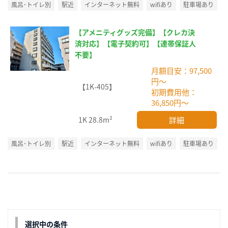
風呂･トイレ別
駅近
インターネット無料
wifiあり
駐車場あり
【アメニティグッズ完備】【クレカ決
済対応】【電子契約可】【連帯保証人
不要】
月額目安：97,500
円～
【1K-405】
初期費用他：
36,850円～
詳細
1K
28.8m²
風呂･トイレ別
駅近
インターネット無料
wifiあり
駐車場あり
選択中の条件