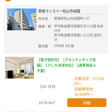
愛媛マンスリー松山市祇園
愛媛県松山市祇園町1-37
所在地
伊予鉄道横河原線石手川公園 徒歩
路線・駅
10分
伊予鉄道横河原線いよ立花 徒歩1
分
1998年 3月 築
築年数
【電子契約可】【アメニティグッズ完
備】【クレカ決済対応】【連帯保証人
不要】
月額目安：97,500
円～
【1K-203】
初期費用他：
36,850円～
詳細
1K
28.8m²